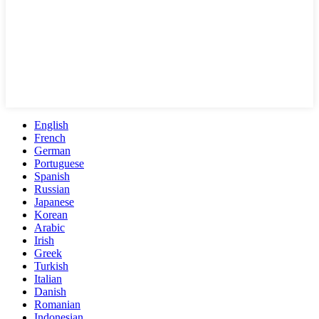
English
French
German
Portuguese
Spanish
Russian
Japanese
Korean
Arabic
Irish
Greek
Turkish
Italian
Danish
Romanian
Indonesian