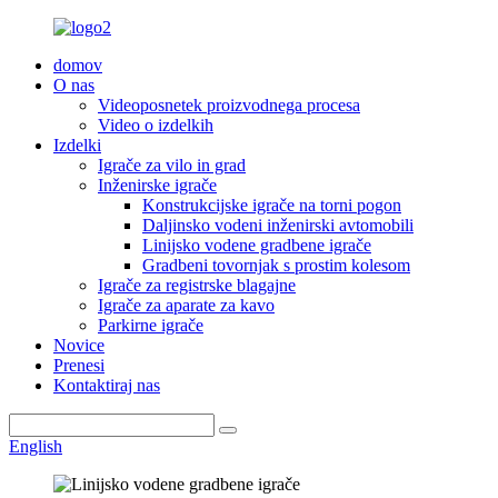
domov
O nas
Videoposnetek proizvodnega procesa
Video o izdelkih
Izdelki
Igrače za vilo in grad
Inženirske igrače
Konstrukcijske igrače na torni pogon
Daljinsko vodeni inženirski avtomobili
Linijsko vodene gradbene igrače
Gradbeni tovornjak s prostim kolesom
Igrače za registrske blagajne
Igrače za aparate za kavo
Parkirne igrače
Novice
Prenesi
Kontaktiraj nas
English