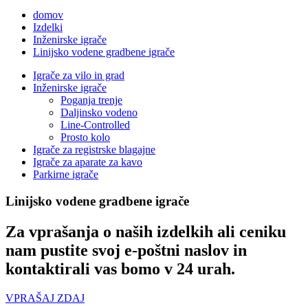
domov
Izdelki
Inženirske igrače
Linijsko vodene gradbene igrače
Igrače za vilo in grad
Inženirske igrače
Poganja trenje
Daljinsko vodeno
Line-Controlled
Prosto kolo
Igrače za registrske blagajne
Igrače za aparate za kavo
Parkirne igrače
Linijsko vodene gradbene igrače
Za vprašanja o naših izdelkih ali ceniku
nam pustite svoj e-poštni naslov in
kontaktirali vas bomo v 24 urah.
VPRAŠAJ ZDAJ