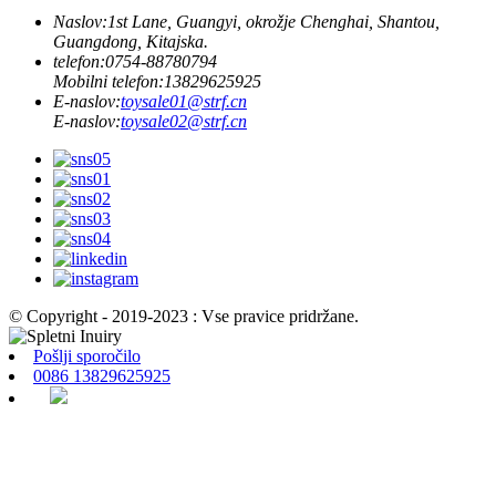
Naslov:
1st Lane, Guangyi, okrožje Chenghai, Shantou,
Guangdong, Kitajska.
telefon:
0754-88780794
Mobilni telefon:
13829625925
E-naslov:
toysale01@strf.cn
E-naslov:
toysale02@strf.cn
© Copyright - 2019-2023 : Vse pravice pridržane.
Pošlji sporočilo
0086 13829625925