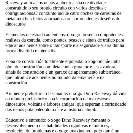
Raceway anima aos nenos a liberar a súa creatividade
construíndo o seu propio circuito con varios deseños e
configuracións.O conxunto inclúe catro coches de carreiras de
metal moi ben feitos adornados con sorprendentes deseños de
dinosauros.
Elementos de estrada auténticos: o xogo presenta compoñentes
realistas da estrada, como pontes, peaxes e sinais de tráfico para
educar aos nenos sobre o transporte e a seguridade viaria dunha
forma divertida e interactiva.
Zona de construción totalmente equipada: o xogo inclúe unha
obra de construción completa cunha grúa torre, escavadora,
sinais de construción e un garaxe de aparcamento subterráneo,
que introduce aos nenos no mundo da enxeñería e da
construción.
Ambiente prehistórico fascinante: o xogo Dino Raceway dá vida
ao mundo prehistórico coa incorporación de maxestosos
dinosauros, volcáns e árbores antigas, que espertan a curiosidade
dos nenos pola paleontoloxía e a historia natural.
Educativo e entretido: o xogo Dino Raceway fomenta o
desenvolvemento das habilidades cognitivas e motrices, a
resolución de problemas e o xogo imaxinativo, polo que é un