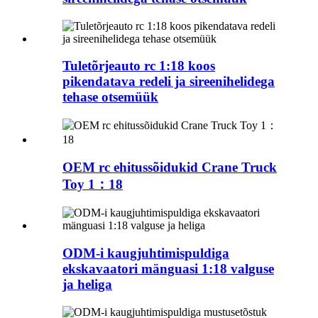
Tuletõrjeauto rc 1:18 koos
pikendatava redeli ja sireenihelidega
tehase otsemüük
OEM rc ehitussõidukid Crane Truck
Toy 1：18
ODM-i kaugjuhtimispuldiga
ekskavaatori mänguasi 1:18 valguse
ja heliga