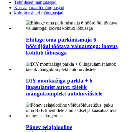
Tehnilised mänguasjad
Kassaaparaadi mänguasjad
kohvimasinad mänguasjad
Ehitage oma parkimismaja 6
hõõrdjõul töötava valuautoga: loovus
kohtub lõbusaga
DIY montaažiga parkla + 6
liugsulamist autot: täielik
mängukomplekt autohuvilistele
Põnev eelajalooline