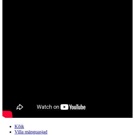
Kõik
Villa mänguasjad