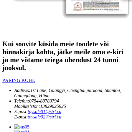
Kui soovite küsida meie toodete või
hinnakirja kohta, jätke meile oma e-kiri
ja me võtame teiega ühendust 24 tunni
jooksul.
PÄRING KOHE
Aadress:
1st Lane, Guangyi, Chenghai piirkond, Shantou,
Guangdong, Hiina.
Telefon:
0754-88780794
Mobiiltelefon:
13829625925
E-post:
toysale01@strf.cn
E-post:
toysale02@strf.cn