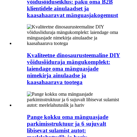
võidusõiduseiklus: paku oma B2B
klientidele ainulaadset ja
kaasahaaravat mänguasjakogemust
Kvaliteetne dinosaurusteemaline DIY
võidusõiduraja mängukomplekt:
laiendage oma mänguasjade
nimekirja ainulaadse ja
kaasahaarava tootega
Pange kokku oma mänguasjade
parkimisstruktuur ja 6 sujuvalt
libisevat sulamist autot: