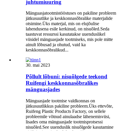
juhtumiuuring
Mänguasjatootmistööstuses on pakiline probleem
jätkusuutlike ja keskkonnasõbralike materjalide
otsimine.Üks materjal, mis on elujõulise
lahendusena esile kerkinud, on nisuõled.Seda
taastuvat ressurssi kasutatakse uuenduslikel
viisidel mänguasjade tootmiseks, mis pole mitte
ainult lõbusad ja ohutud, vaid ka
keskkonnasõbralikud...
30. mai 2023
Põllult lõbuni: nisuõlgede teekond
Ruifengi keskkonnasõbralikes
mänguasjades
Mänguasjade tootmise valdkonnas on
jätkusuutlikkus pakiline probleem.Üks ettevõte,
Ruifeng Plastic Products Factory, on sellele
probleemile võtnud ainulaadse lähenemisviisi,
lisades oma mänguasjade tootmisprotsessi
nisuõled.See uuenduslik nisuõlgede kasutamine