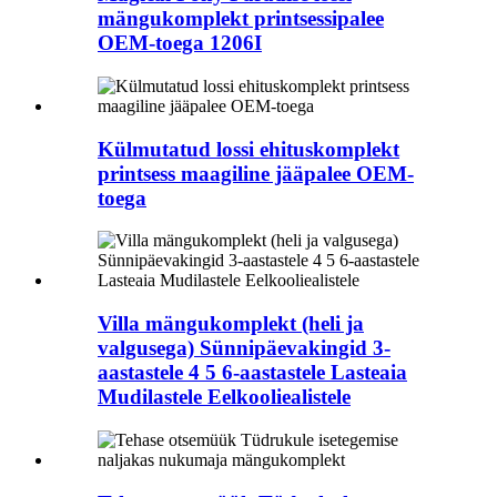
mängukomplekt printsessipalee
OEM-toega 1206I
Külmutatud lossi ehituskomplekt
printsess maagiline jääpalee OEM-
toega
Villa mängukomplekt (heli ja
valgusega) Sünnipäevakingid 3-
aastastele 4 5 6-aastastele Lasteaia
Mudilastele Eelkooliealistele