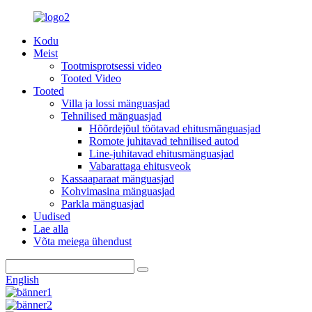
Kodu
Meist
Tootmisprotsessi video
Tooted Video
Tooted
Villa ja lossi mänguasjad
Tehnilised mänguasjad
Hõõrdejõul töötavad ehitusmänguasjad
Romote juhitavad tehnilised autod
Line-juhitavad ehitusmänguasjad
Vabarattaga ehitusveok
Kassaaparaat mänguasjad
Kohvimasina mänguasjad
Parkla mänguasjad
Uudised
Lae alla
Võta meiega ühendust
English