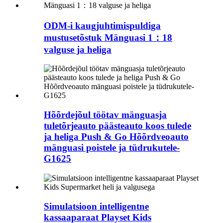
ODM-i kaugjuhtimispuldiga
mustusetõstuk Mänguasi 1：18
valguse ja heliga
Hõõrdejõul töötav mänguasja
tuletõrjeauto päästeauto koos tulede
ja heliga Push & Go Hõõrdveoauto
mänguasi poistele ja tüdrukutele-
G1625
Simulatsioon intelligentne
kassaaparaat Playset Kids