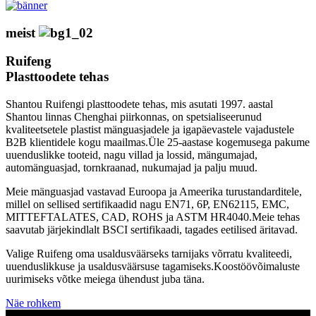
meist
Ruifeng
Plasttoodete tehas
Shantou Ruifengi plasttoodete tehas, mis asutati 1997. aastal
Shantou linnas Chenghai piirkonnas, on spetsialiseerunud
kvaliteetsetele plastist mänguasjadele ja igapäevastele vajadustele
B2B klientidele kogu maailmas.Üle 25-aastase kogemusega pakume
uuenduslikke tooteid, nagu villad ja lossid, mängumajad,
automänguasjad, tornkraanad, nukumajad ja palju muud.
Meie mänguasjad vastavad Euroopa ja Ameerika turustandarditele,
millel on sellised sertifikaadid nagu EN71, 6P, EN62115, EMC,
MITTEFTALATES, CAD, ROHS ja ASTM HR4040.Meie tehas
saavutab järjekindlalt BSCI sertifikaadi, tagades eetilised äritavad.
Valige Ruifeng oma usaldusväärseks tarnijaks võrratu kvaliteedi,
uuenduslikkuse ja usaldusväärsuse tagamiseks.Koostöövõimaluste
uurimiseks võtke meiega ühendust juba täna.
Näe rohkem