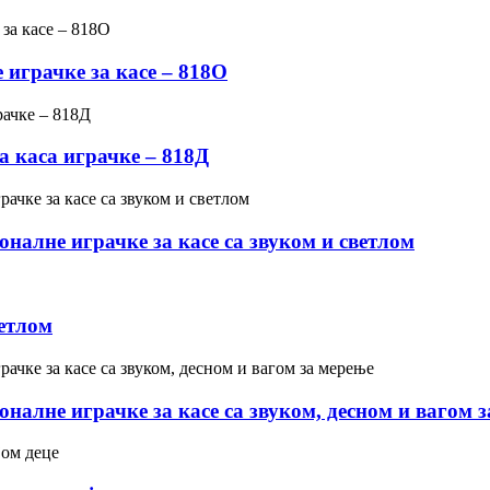
играчке за касе – 818О
 каса играчке – 818Д
лне играчке за касе са звуком и светлом
ветлом
лне играчке за касе са звуком, десном и вагом з