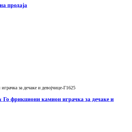
на продаја
& Го фрикциони камион играчка за дечаке и