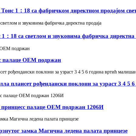
оис 1：18 са фабричком директном продајом свет
1：18 са светлом и звуковима фабричка директна 
сс палаце ОЕМ подржан
лла плаисет рођендански поклони за узраст 3 4 5
т принцесс палаце ОЕМ подржан 1206И
знутог замка Магична ледена палата принцезе