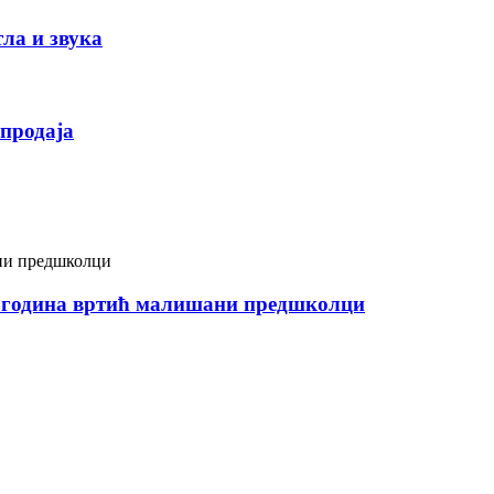
ла и звука
продаја
 6 година вртић малишани предшколци