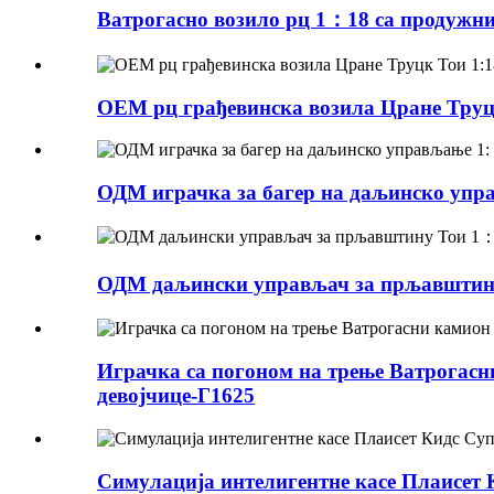
Ватрогасно возило рц 1：18 са продужни
ОЕМ рц грађевинска возила Цране Труц
ОДМ играчка за багер на даљинско упра
ОДМ даљински управљач за прљавштину
Играчка са погоном на трење Ватрогасн
девојчице-Г1625
Симулација интелигентне касе Плаисет 