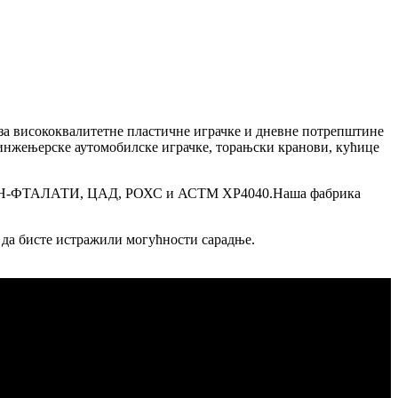
 за висококвалитетне пластичне играчке и дневне потрепштине
 инжењерске аутомобилске играчке, торањски кранови, кућице
Ц, НОН-ФТАЛАТИ, ЦАД, РОХС и АСТМ ХР4040.Наша фабрика
с да бисте истражили могућности сарадње.