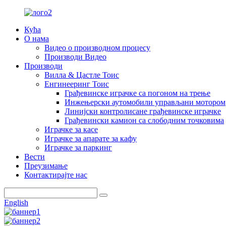
Кућа
О нама
Видео о производном процесу
Производи Видео
Производи
Вилла & Цастле Тоис
Енгинееринг Тоис
Грађевинске играчке са погоном на трење
Инжењерски аутомобили управљани мотором
Линијски контролисане грађевинске играчке
Грађевински камион са слободним точковима
Играчке за касе
Играчке за апарате за кафу
Играчке за паркинг
Вести
Преузимање
Контактирајте нас
English