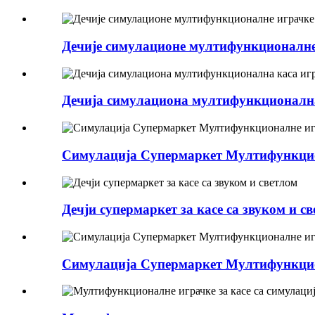
Дечије симулационе мултифункционалне 
Дечија симулациона мултифункционална
Симулација Супермаркет Мултифункциона
Дечји супермаркет за касе са звуком и с
Симулација Супермаркет Мултифункциона