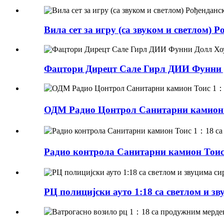
Вила сет за игру (са звуком и светлом)
Фацтори Дирецт Сале Гирл ДИИ Фунни 
ОДМ Радио Цонтрол Санитарни камион Т
Радио контрола Санитарни камион Тоис 
РЦ полицијски ауто 1:18 са светлом и з