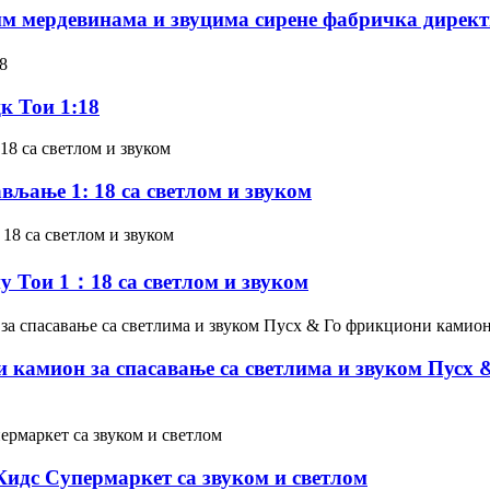
м мердевинама и звуцима сирене фабричка директ
к Тои 1:18
вљање 1: 18 са светлом и звуком
 Тои 1：18 са светлом и звуком
и камион за спасавање са светлима и звуком Пусх 
Кидс Супермаркет са звуком и светлом