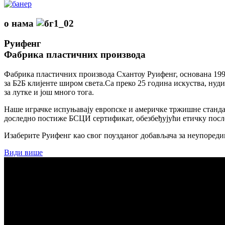
о нама
Руифенг
Фабрика пластичних производа
Фабрика пластичних производа Схантоу Руифенг, основана 1997
за Б2Б клијенте широм света.Са преко 25 година искуства, ну
за лутке и још много тога.
Наше играчке испуњавају европске и америчке тржишне ста
доследно постиже БСЦИ сертификат, обезбеђујући етичку посл
Изаберите Руифенг као свог поузданог добављача за неупореди
Види више