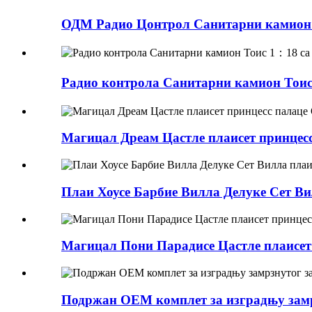
ОДМ Радио Цонтрол Санитарни камион Т
Радио контрола Санитарни камион Тоис 
Магицал Дреам Цастле плаисет принце
Плаи Хоусе Барбие Вилла Делуке Сет Ви
Магицал Пони Парадисе Цастле плаисе
Подржан ОЕМ комплет за изградњу замр