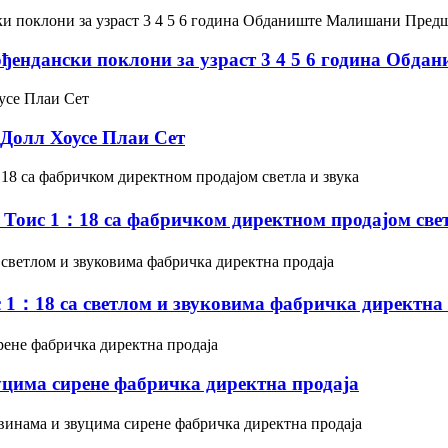
 Рођендански поклони за узраст 3 4 5 6 година О
Долл Хоусе Плаи Сет
оис 1：18 са фабричком директном продајом свет
1：18 са светлом и звуковима фабричка директна 
вуцима сирене фабричка директна продаја