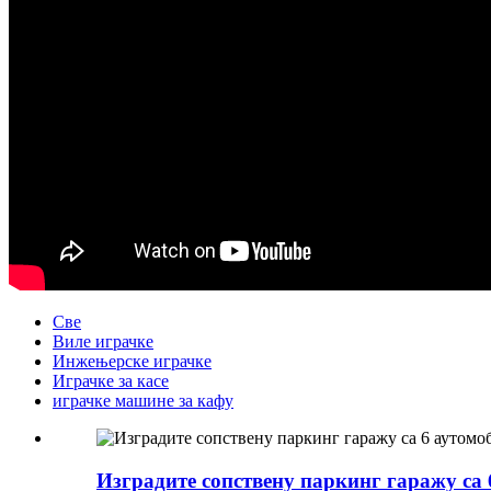
Све
Виле играчке
Инжењерске играчке
Играчке за касе
играчке машине за кафу
Изградите сопствену паркинг гаражу са 