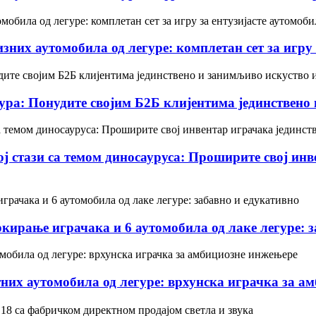
зних аутомобила од легуре: комплетан сет за игру 
ура: Понудите својим Б2Б клијентима јединствено
ој стази са темом диносауруса: Проширите свој ин
ркирање играчака и 6 аутомобила од лаке легуре: 
тних аутомобила од легуре: врхунска играчка за а