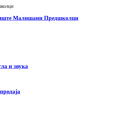
бданиште Малишани Предшколци
ла и звука
продаја