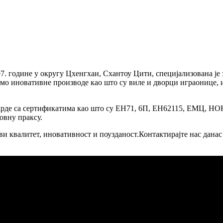
. године у округу Цхенгхаи, Схантоу Цити, специјализована је
димо иновативне производе као што су виле и дворци играонице,
ндарде са сертификатима као што су ЕН71, 6П, ЕН62115, ЕМ
овну праксу.
ви квалитет, иновативност и поузданост.Контактирајте нас дана