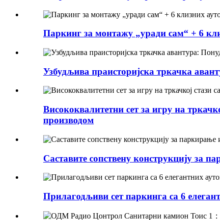
Паркинг за монтажу „уради сам“ + 6 кли
Узбудљива праисторијска тркачка авант
Висококвалитетни сет за игру на тркачк
производом
Саставите сопствену конструкцију за па
Прилагодљиви сет паркинга са 6 елеган