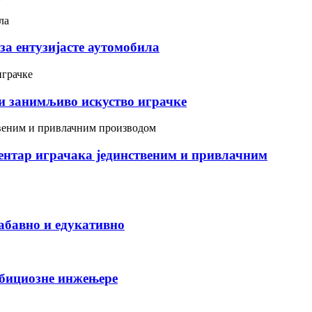
за ентузијасте аутомобила
 и занимљиво искуство играчке
вентар играчака јединственим и привлачним
забавно и едукативно
мбициозне инжењере