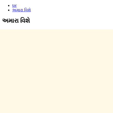
ઘર
અમારા વિશે
અમારા વિશે