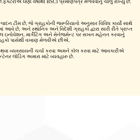
ે.ફેક્ટરીએ ઘણા વર્ષોથી BSCI પ્રમાણપત્ર મેળવવાનું ચાલુ રાખ્યું છે.
દન ટીમ છે, જે ગ્રાહકોની જરૂરિયાતો અનુસાર વિવિધ કાર્યો સાથે
આવે છે, અને સ્થાનિક અને વિદેશી ગ્રાહકો દ્વારા સારી રીતે પ્રાપ્ત
 ઇનોવેશન, માર્કેટિંગ અને મેનેજમેન્ટ પર સખત મહેનત કરવાનું
ગ્રાહકો પાસેથી વખાણ મેળવીએ છીએ.
વા અથવા વ્યવસાયની ચર્ચા કરવા અમને કૉલ કરવા માટે આવકારીએ
નર લોડિંગ અમારા માટે વ્યવહારુ છે.