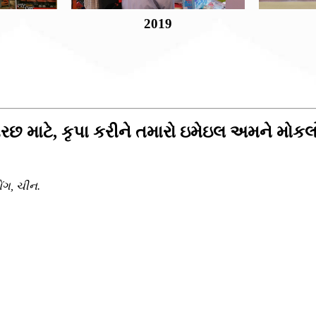
2019
છ માટે, કૃપા કરીને તમારો ઇમેઇલ અમને મોકલો
ોંગ, ચીન.