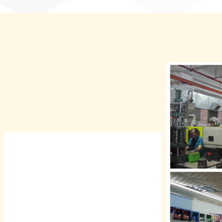
સ્વાગત છે
વ્યવસાયની ચર્ચા કરવા, બજારો
વિકસાવવા અને એકસાથે ભેગા થવા માટે
મુલાકાત લેવા અથવા કૉલ કરવા માટે
સ્થાનિક અને વિદેશી ગ્રાહકોનું