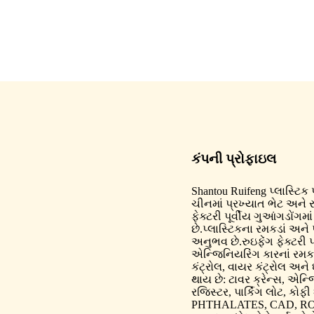
કંપની પ્રોફાઇલ
Shantou Ruifeng પ્લાસ્ટિક 
ચીનમાં પ્રખ્યાત ભેટ અને ર
ફેક્ટરી પૂર્વીય ગુઆંગડોંગમ
છે.પ્લાસ્ટિકના રમકડાં અને 
અનુભવ છે.રુઇફેંગ ફેક્ટરી
એન્જિનિયરિંગ કારનાં રમકડ
કંટ્રોલ, વાયર કંટ્રોલ અને 
થાય છે: ટાવર ક્રેન્સ, એન્
રજિસ્ટર, પાર્કિંગ લોટ, કો
PHTHALATES, CAD, ROHS