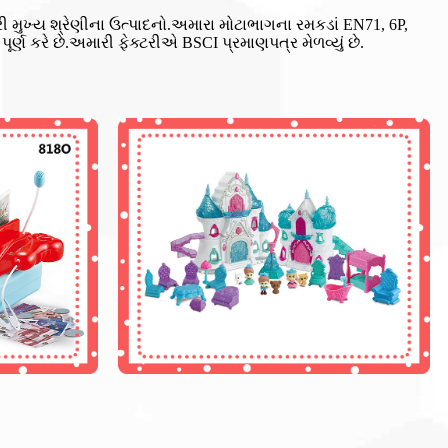
ારી મુખ્ય શ્રેણીના ઉત્પાદનો.અમારા મોટાભાગના રમકડાં EN71, 6P,
ણ કરે છે.અમારી ફેક્ટરીએ BSCI પ્રમાણપત્ર મેળવ્યું છે.