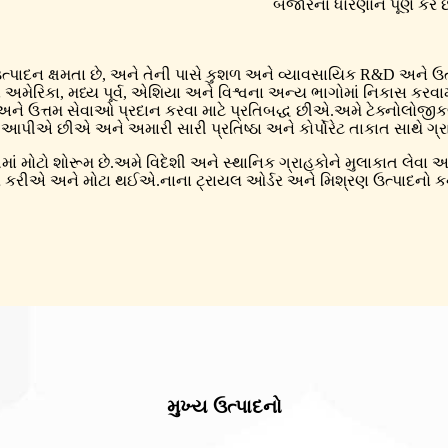
બજારના ધોરણોને પૂર્ણ કરે છ
ાદન ક્ષમતા છે, અને તેની પાસે કુશળ અને વ્યાવસાયિક R&D અને ઉત્પા
 અમેરિકા, મધ્ય પૂર્વ, એશિયા અને વિશ્વના અન્ય ભાગોમાં નિકાસ કરવામાં 
અને ઉત્તમ સેવાઓ પ્રદાન કરવા માટે પ્રતિબદ્ધ છીએ.અમે ટેક્નોલોજીકલ
ન આપીએ છીએ અને અમારી સારી પ્રતિષ્ઠા અને કોર્પોરેટ તાકાત સાથે 
ીમાં મોટો શોરૂમ છે.અમે વિદેશી અને સ્થાનિક ગ્રાહકોને મુલાકાત લે
રીએ અને મોટા થઈએ.નાના ટ્રાયલ ઓર્ડર અને મિશ્રણ ઉત્પાદનો કન્ટે
મુખ્ય ઉત્પાદનો