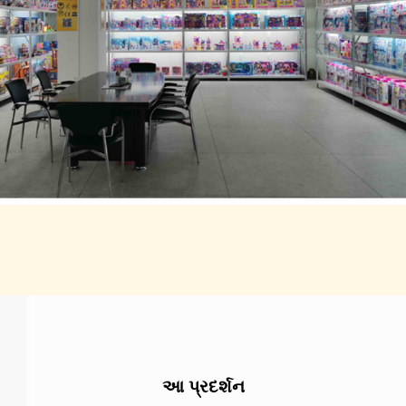
આ પ્રદર્શન