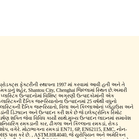
પ્રોડક્ટ્સ ફેક્ટરીની સ્થાપના 1997 માં કરવામાં આવી હતી અને તે
મકડાનું શહેર, Shantou City, Chenghai જિલ્લામાં સ્થિત છે.અમારી
ાં પ્લાસ્ટિક ઉત્પાદનોમાં વિશિષ્ટ અગ્રણી ઉત્પાદકોમાંની એક
પ્લાસ્ટિકની દૈનિક જરૂરિયાતોના ઉત્પાદનમાં 25 વર્ષથી વધુનો
 પ્લાસ્ટિકની દૈનિક જરૂરિયાતો, વિલા અને કિલ્લાઓનાં પ્લેહાઉસ અને
ાંની ડિઝાઇન અને ઉત્પાદન કરી શકે છે જે ઇલેક્ટ્રોનિક રિમોટ
ઘર્ષણ શક્તિ જેવા વિવિધ કાર્યો સાથે.મુખ્ય ઉત્પાદન લાઇનમાં સમાવેશ
જિનિયરિંગ રમકડાની કાર, ઢીંગલા અને કિલ્લાના રમકડાં, રોકડ
ફી શોપ, વગેરે. મોટાભાગના રમકડાં EN71, 6P, EN62115, EMC, નોન-
 પાસ કરે છે. , ASTM.HR4040, જે યુરોપિયન અને અમેરિકન