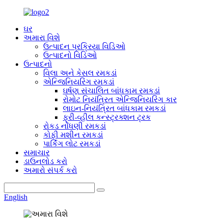
ઘર
અમારા વિશે
ઉત્પાદન પ્રક્રિયા વિડિઓ
ઉત્પાદનો વિડિઓ
ઉત્પાદનો
વિલા અને કેસલ રમકડાં
એન્જિનિયરિંગ રમકડાં
ઘર્ષણ સંચાલિત બાંધકામ રમકડાં
રોમોટ નિયંત્રિત એન્જિનિયરિંગ કાર
લાઇન-નિયંત્રિત બાંધકામ રમકડાં
ફ્રી-વ્હીલ કન્સ્ટ્રક્શન ટ્રક
રોકડ નોંધણી રમકડાં
કોફી મશીન રમકડાં
પાર્કિંગ લોટ રમકડાં
સમાચાર
ડાઉનલોડ કરો
અમારો સંપર્ક કરો
English