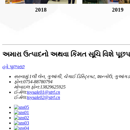
2018
2019
અમારા ઉત્પાદનો અથવા કિંમત સૂચિ વિશે પૂછપર
હવે પૂછપરછ
સરનામું:
1લી લેન, ગુઆંગી, ચેંગાઈ ડિસ્ટ્રિક્ટ, શાન્તોઉ, ગુઆંગડ
ફોન:
0754-88780794
મોબાઇલ ફોન:
13829625925
ઈ-મેલ:
toysale01@strf.cn
ઈ-મેલ:
toysale02@strf.cn