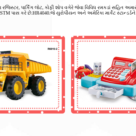
ેશ રજિસ્ટર, પાર્કિંગ લોટ, કોફી શોપ વગેરે જેવા વિવિધ રમકડાં સહિત અમ
રે છે.HR4040.જે યુરોપીયન અને અમેરિકા માર્કેટ સ્ટાન્ડર્ડને પૂર્