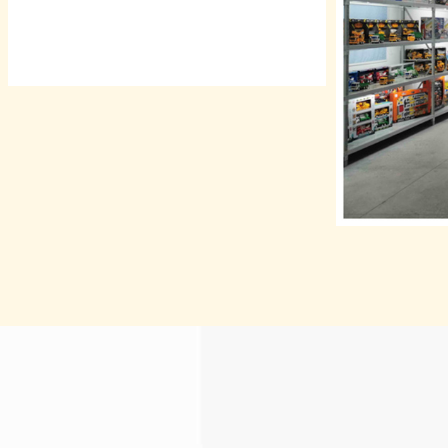
નિષ્ઠાપૂર્વક સ્વાગત છે.