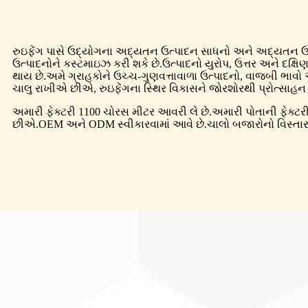
રુઇફેંગ પાસે ઉદ્યોગના અદ્યતન ઉત્પાદન સાધનો અને અદ્યતન ઉત્પ
ઉત્પાદનોને કસ્ટમાઇઝ કરી શકે છે.ઉત્પાદનો યુરોપ, ઉત્તર અને દક્ષિણ
થાય છે.અમે ગ્રાહકોને ઉચ્ચ-ગુણવત્તાવાળા ઉત્પાદનો, વાજબી ભાવો 
ચાલુ રાખીએ છીએ, રુઇફેંગના સ્થિર વિકાસને જોરશોરથી પ્રોત્સાહ
અમારી ફેક્ટરી 1100 ચોરસ મીટર આવરી લે છે.અમારી પોતાની ફેક્ટર
છીએ.OEM અને ODM સ્વીકારવામાં આવે છે.ચાલો બજારોનો વિસ્તાર ક