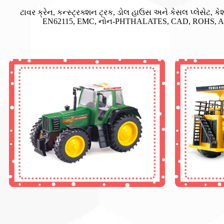
ટાવર ક્રેન, કન્સ્ટ્રક્શન ટ્રક, ડોલ હાઉસ અને કેસલ પ્લેસેટ, ક
EN62115, EMC, નોન-PHTHALATES, CAD, ROHS, ASTM પાસ ક