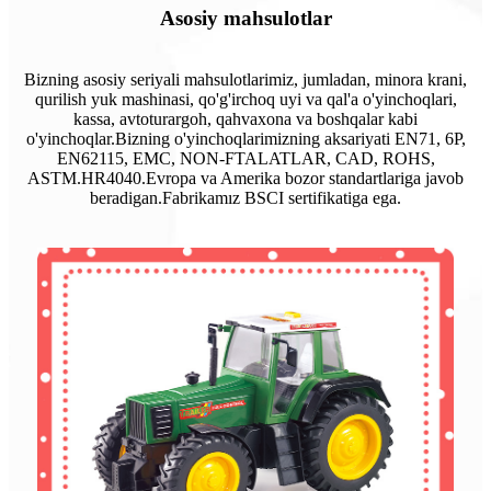
Asosiy mahsulotlar
Bizning asosiy seriyali mahsulotlarimiz, jumladan, minora krani,
qurilish yuk mashinasi, qo'g'irchoq uyi va qal'a o'yinchoqlari,
kassa, avtoturargoh, qahvaxona va boshqalar kabi
o'yinchoqlar.Bizning o'yinchoqlarimizning aksariyati EN71, 6P,
EN62115, EMC, NON-FTALATLAR, CAD, ROHS,
ASTM.HR4040.Evropa va Amerika bozor standartlariga javob
beradigan.Fabrikamız BSCI sertifikatiga ega.