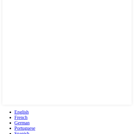
English
French
German
Portuguese
Spanish