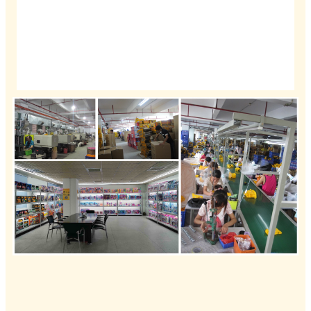
Mahalliy va xorijiy mijozlarni biznesni muhokama qilish,
bozorlarni rivojlantirish va yig'ilish uchun tashrif buyurish
yoki qo'ng'iroq qilish uchun samimiy tabriklaymiz.