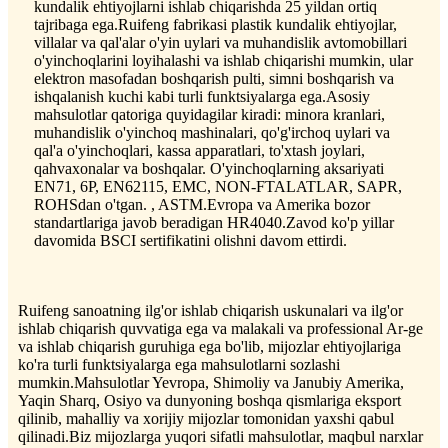
kundalik ehtiyojlarni ishlab chiqarishda 25 yildan ortiq
tajribaga ega.Ruifeng fabrikasi plastik kundalik ehtiyojlar,
villalar va qal'alar o'yin uylari va muhandislik avtomobillari
o'yinchoqlarini loyihalashi va ishlab chiqarishi mumkin, ular
elektron masofadan boshqarish pulti, simni boshqarish va
ishqalanish kuchi kabi turli funktsiyalarga ega.Asosiy
mahsulotlar qatoriga quyidagilar kiradi: minora kranlari,
muhandislik o'yinchoq mashinalari, qo'g'irchoq uylari va
qal'a o'yinchoqlari, kassa apparatlari, to'xtash joylari,
qahvaxonalar va boshqalar. O'yinchoqlarning aksariyati
EN71, 6P, EN62115, EMC, NON-FTALATLAR, SAPR,
ROHSdan o'tgan. , ASTM.Evropa va Amerika bozor
standartlariga javob beradigan HR4040.Zavod ko'p yillar
davomida BSCI sertifikatini olishni davom ettirdi.
Ruifeng sanoatning ilg'or ishlab chiqarish uskunalari va ilg'or
ishlab chiqarish quvvatiga ega va malakali va professional Ar-ge
va ishlab chiqarish guruhiga ega bo'lib, mijozlar ehtiyojlariga
ko'ra turli funktsiyalarga ega mahsulotlarni sozlashi
mumkin.Mahsulotlar Yevropa, Shimoliy va Janubiy Amerika,
Yaqin Sharq, Osiyo va dunyoning boshqa qismlariga eksport
qilinib, mahalliy va xorijiy mijozlar tomonidan yaxshi qabul
qilinadi.Biz mijozlarga yuqori sifatli mahsulotlar, maqbul narxlar