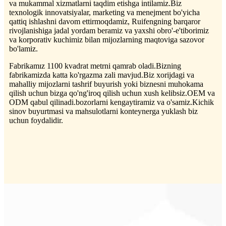
va mukammal xizmatlarni taqdim etishga intilamiz.Biz
texnologik innovatsiyalar, marketing va menejment bo'yicha
qattiq ishlashni davom ettirmoqdamiz, Ruifengning barqaror
rivojlanishiga jadal yordam beramiz va yaxshi obro'-e'tiborimiz
va korporativ kuchimiz bilan mijozlarning maqtoviga sazovor
bo'lamiz.
Fabrikamız 1100 kvadrat metrni qamrab oladi.Bizning
fabrikamizda katta ko'rgazma zali mavjud.Biz xorijdagi va
mahalliy mijozlarni tashrif buyurish yoki biznesni muhokama
qilish uchun bizga qo'ng'iroq qilish uchun xush kelibsiz.OEM va
ODM qabul qilinadi.bozorlarni kengaytiramiz va o'samiz.Kichik
sinov buyurtmasi va mahsulotlarni konteynerga yuklash biz
uchun foydalidir.