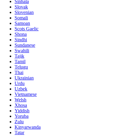
Sinhala
Slovak
Slovenian
Somali
Samoan
Scots Gaelic
Shona
Sindhi
Sundanese
Swahili
Tajik
Tamil
Telugu
Thai
Ukrainian
Urdu
Uzbek
Vietnamese
Welsh
Xhosa
Yiddish
Yoruba
Zulu
Kinyarwanda
Tatar