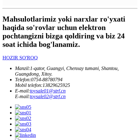
Mahsulotlarimiz yoki narxlar ro'yxati
haqida so'rovlar uchun elektron
pochtangizni bizga qoldiring va biz 24
soat ichida bog'lanamiz.
HOZIR SO'ROQ
Manzil:
1-qator, Guangyi, Chenxay tumani, Shantou,
Guangdong, Xitoy.
Telefon:
0754-88780794
Mobil telefon:
13829625925
E-mail:
toysale01@strf.cn
E-mail:
toysale02@strf.cn