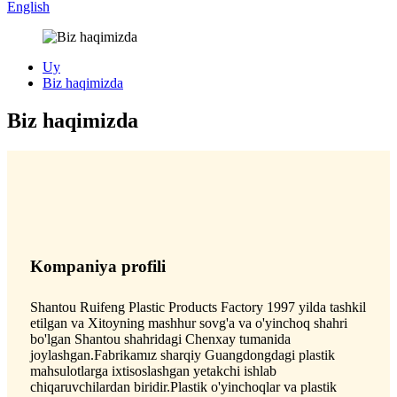
English
Uy
Biz haqimizda
Biz haqimizda
Kompaniya profili
Shantou Ruifeng Plastic Products Factory 1997 yilda tashkil
etilgan va Xitoyning mashhur sovg'a va o'yinchoq shahri
bo'lgan Shantou shahridagi Chenxay tumanida
joylashgan.Fabrikamız sharqiy Guangdongdagi plastik
mahsulotlarga ixtisoslashgan yetakchi ishlab
chiqaruvchilardan biridir.Plastik o'yinchoqlar va plastik