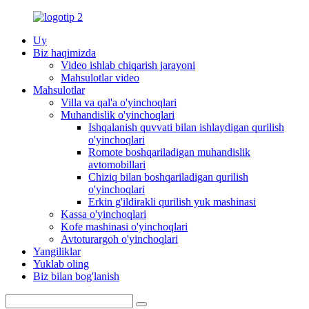
Uy
Biz haqimizda
Video ishlab chiqarish jarayoni
Mahsulotlar video
Mahsulotlar
Villa va qal'a o'yinchoqlari
Muhandislik o'yinchoqlari
Ishqalanish quvvati bilan ishlaydigan qurilish
o'yinchoqlari
Romote boshqariladigan muhandislik
avtomobillari
Chiziq bilan boshqariladigan qurilish
o'yinchoqlari
Erkin g'ildirakli qurilish yuk mashinasi
Kassa o'yinchoqlari
Kofe mashinasi o'yinchoqlari
Avtoturargoh o'yinchoqlari
Yangiliklar
Yuklab oling
Biz bilan bog'lanish