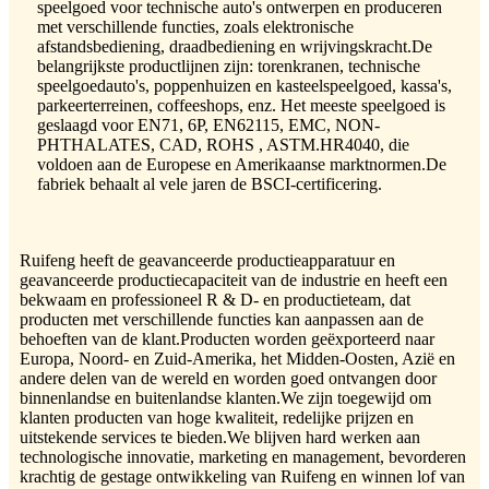
speelgoed voor technische auto's ontwerpen en produceren
met verschillende functies, zoals elektronische
afstandsbediening, draadbediening en wrijvingskracht.De
belangrijkste productlijnen zijn: torenkranen, technische
speelgoedauto's, poppenhuizen en kasteelspeelgoed, kassa's,
parkeerterreinen, coffeeshops, enz. Het meeste speelgoed is
geslaagd voor EN71, 6P, EN62115, EMC, NON-
PHTHALATES, CAD, ROHS , ASTM.HR4040, die
voldoen aan de Europese en Amerikaanse marktnormen.De
fabriek behaalt al vele jaren de BSCI-certificering.
Ruifeng heeft de geavanceerde productieapparatuur en
geavanceerde productiecapaciteit van de industrie en heeft een
bekwaam en professioneel R & D- en productieteam, dat
producten met verschillende functies kan aanpassen aan de
behoeften van de klant.Producten worden geëxporteerd naar
Europa, Noord- en Zuid-Amerika, het Midden-Oosten, Azië en
andere delen van de wereld en worden goed ontvangen door
binnenlandse en buitenlandse klanten.We zijn toegewijd om
klanten producten van hoge kwaliteit, redelijke prijzen en
uitstekende services te bieden.We blijven hard werken aan
technologische innovatie, marketing en management, bevorderen
krachtig de gestage ontwikkeling van Ruifeng en winnen lof van