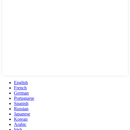
English
French
German
Portuguese
Spanish
Russian
Japanese
Korean
Arabic
Irish