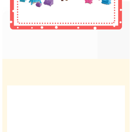
Welkom
Oprecht welkom binnenlandse en buitenlandse klanten om
te bezoeken of te bellen om zaken te bespreken, markten te
ontwikkelen en samen te komen.