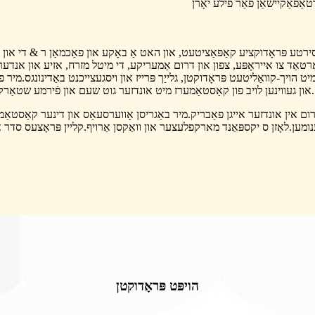
אָרטאַד צו אייראָפּע, צפון און דרום אַמעריקע, די מיטל מזרח, אזיע און אנדע
ויך-קוואַליטעט פּראָדוקטן, גלייַך פּרייז און ויסגעצייכנט באַדינונגס.מיר פ
פאַרוואַלטונג, וויגעראַסלי העכערן די פעסט אַנטוויקלונג פון Ruifeng, און געווינען לויב פון קאַסטאַמערז מיט אונדזער גוט שעם און פֿירמע שטאַרקייט.
ס איז אַ גרויס שאָורום אין אונדזער אייגן פאַבריק.מיר באַגריסן אָווערסעאַס און דינער
הויפּט פּראָדוקטן