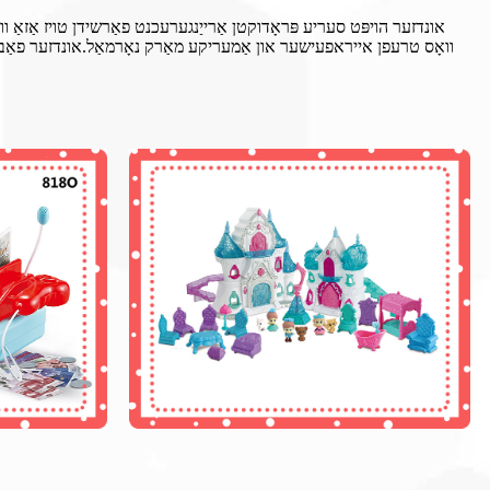
אונדזער הויפּט סעריע פּראָדוקטן אַרייַנגערעכנט פאַרשידן טויז אַזאַ וו