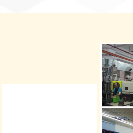
ברוכים הבאים
בעעמעס באַגריסן דינער און פרעמד
קאַסטאַמערז צו באַזוכן אָדער רופן צו
דיסקוטירן געשעפט, אַנטוויקלען