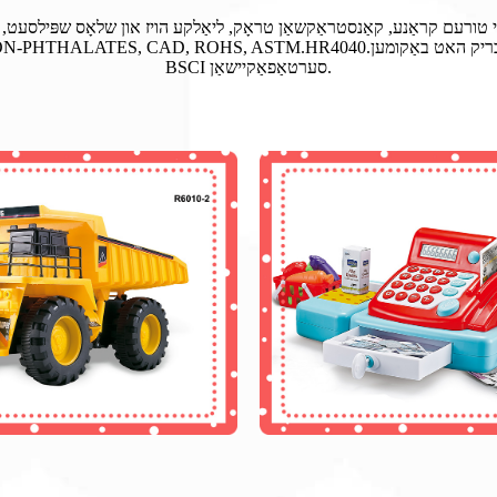
י טורעם קראַנע, קאַנסטראַקשאַן טראָק, ליאַלקע הויז און שלאָס שפּילסעט, קאַ
BSCI סערטאַפאַקיישאַן.