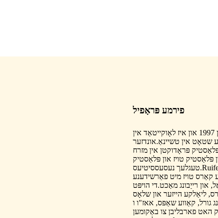
פירמע פּראָפיל
שאַנטאָו רויפענג פּלאַסטיק פּראָדוקטן פאַבריק איז געגרינדעט אין 1997 און איז לאָוקייטאַד אין
ע שטאָט אין טשיינאַ.אונדזער
ּלאַסטיק פּראָדוקטן אין מזרח
אָדוקציע פון ​​פּלאַסטיק טויז און פּלאַסטיק
טעגלעך נעסעססיטיעס.Ruifeng פאַבריק קענען פּלאַן און פּראָדוצירן פּלאַסטיק טעגלעך
יע קאַרס טויז מיט פאַרשידענע
, און רייַבונג מאַכט.די הויפּט
רס, ליאַלקע הייזער און שלאָס
שאַפּס, אאז"ו ו , ASTM.HR4040, וואָס טרעפן
ט פארבליבן צו באַקומען BSCI