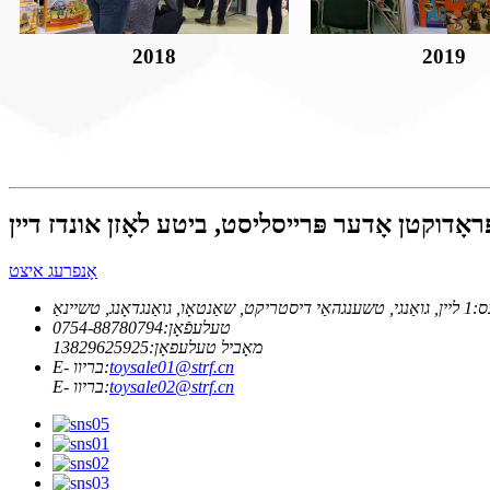
2018
2019
אָנפרעג איצט
ס:
טעלעפֿאָן:
0754-88780794
מאָביל טעלעפאָן:
13829625925
toysale01@strf.cn
E- בריוו:
toysale02@strf.cn
E- בריוו: