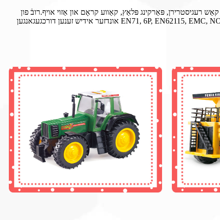
ש רעגיסטרירן, פּאַרקינג פּלאַץ, קאַווע קראָם און אַזוי אויף.רובֿ פון
אונדזער אידיש זענען דורכגעגאנגען EN71, 6P, EN62115, EMC, NON-PHTHALATES, CAD, ROHS, ASTM.HR4040.וואָס טרעפן אייראפעישער און אַמעריקע מאַרק נאָרמאַל.אונדזער פאַבריק האט באַקומען