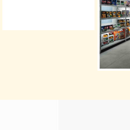
מארקפלעצער און קלייַבן צוזאַמען.