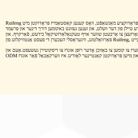
Ruifeng האט די ינדאַסטרי ס אַוואַנסירטע פּראָדוקציע ויסריכט און אַוואַנסירטע פּראָדוקציע קאַפּאַציטעט, און האט אַ באָקע און פאַכמאַן ר & די און פּראָדוקציע מאַנשאַפֿט, וואָס קענען קאַסטאַמייז פּראָדוקטן מיט
רע טיילן פון דער וועלט, און זענען געזונט באקומען דורך דינער און פרעמד
אָרזעצן צו אַרבעטן שווער אויף טעקנאַלאַדזשיקאַל כידעש, פֿאַרקויף, און
 קאַסטאַמערז צו קומען צו באַזוכן אָדער רופן אונדז צו דיסקוטירן געשעפט.אָעם און