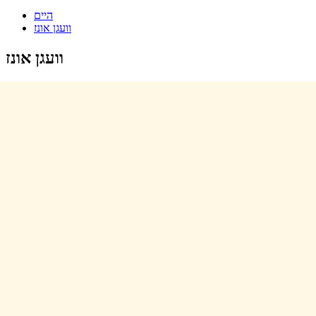
היים
וועגן אונז
וועגן אונז