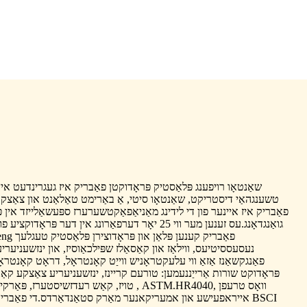
טשענגהאַי דיסטריקט, שאַנטאָו סיטי, אַ באַרימט טאַלאַנט און צאַצק
פאַבריק איז איינער פון די לידינג מאַניאַפאַקטשערערז ספּעשאַלייזד אין פ
גואַנגדאָנג.עס זענען מער ווי 25 יאָר דערפאַרונג אין דער פּר
נעסעססיטיעס, ווילאַז און קאַסאַלז שפּילכאַוסיז, און ינזשעניער
פאַנגקשאַנז אַזאַ ווי עלעקטראָניש ווייַט קאָנטראָל, דראָט קאָנטראָל
פּראָדוקט שורות אַרייַננעמען: טורעם קריינז, ינזשעניעריע צאַצקע קאַ
טויז, קאַש רעדזשיסטערז, פּאַרקינג גורל, קאַווע 
אייראפעישע און אמעריקאנער מאַרק סטאַנדאַרדס.די פאַבריק הא