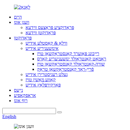
היים
וועגן אונז
פּראָדוקציע פּראָצעס ווידעא
פּראָדוקטן ווידעא
פּראָדוקטן
ווילאַ & קאַסטלע אידיש
אינזשעניריע אידיש
רייַבונג פּאַוערד קאַנסטראַקשאַן טויז
ראָמאָט קאַנטראָולד ינזשעניעריע קאַרס
שורה-קאַנטראָולד קאַנסטראַקשאַן טויז
פֿרייַ-ראָד קאַנסטראַקשאַן טראַק
געלט רעגיסטרירן אידיש
קאַווע מאַשין טויז
פּאַרקירפּלאַץ אידיש
נייַעס
אראפקאפיע
רוף אונז
English