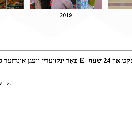
2019
1 ליין, גואַנגי, טשענגהאַי דיסטריקט, שאַנטאָו, גואַנגדאָנג, טשיינאַ.
אַדרע