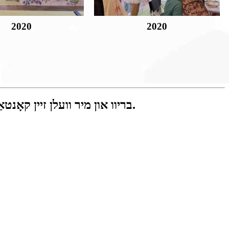
2020
2020
פֿאַר ינקוועריז וועגן אונדזער פּראָדוקטן אָדער פּרייסליסט, ביטע לאָזן אונדז דיין E- בריוו און מיר וועלן זיין קאָנטאַקט אין 24 שעה.