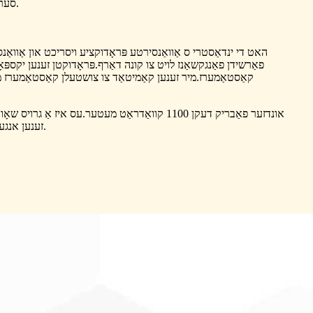
סערטאַפאַקיישאַן פֿאַר פילע יאָרן.
פאַרשידן פאַנגקשאַנז לויט צו קונה דאַרף.פּראָדוקטן זענען יקספּ
קאַסטאַמערז.מיר זענען קאַמיטאַד צו צושטעלן קאַסטאַמערז מיט ה
אונדזער פאַבריק דעקן 1100 קוואַדראַט מעטער.ע
ODM זענען אנגענומען.לאָזן ס יקספּאַנד מארקפלעצער און וואַקסן אַרויף.קליין פּראָצעס סדר און מישן פּראָדוקטן קאַנטיינער לאָודינג איז ווערקאַבאַל פֿאַר אונדז.