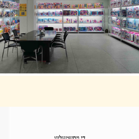
די ויסשטעלונג