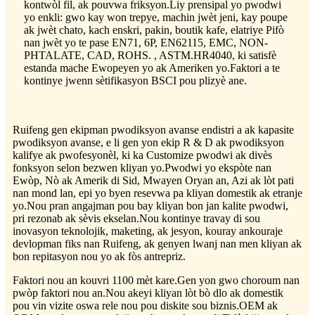
kontwòl fil, ak pouvwa friksyon.Liy prensipal yo pwodwi
yo enkli: gwo kay won trepye, machin jwèt jeni, kay poupe
ak jwèt chato, kach enskri, pakin, boutik kafe, elatriye Pifò
nan jwèt yo te pase EN71, 6P, EN62115, EMC, NON-
PHTALATE, CAD, ROHS. , ASTM.HR4040, ki satisfè
estanda mache Ewopeyen yo ak Ameriken yo.Faktori a te
kontinye jwenn sètifikasyon BSCI pou plizyè ane.
Ruifeng gen ekipman pwodiksyon avanse endistri a ak kapasite
pwodiksyon avanse, e li gen yon ekip R & D ak pwodiksyon
kalifye ak pwofesyonèl, ki ka Customize pwodwi ak divès
fonksyon selon bezwen kliyan yo.Pwodwi yo ekspòte nan
Ewòp, Nò ak Amerik di Sid, Mwayen Oryan an, Azi ak lòt pati
nan mond lan, epi yo byen resevwa pa kliyan domestik ak etranje
yo.Nou pran angajman pou bay kliyan bon jan kalite pwodwi,
pri rezonab ak sèvis ekselan.Nou kontinye travay di sou
inovasyon teknolojik, maketing, ak jesyon, kouray ankouraje
devlopman fiks nan Ruifeng, ak genyen lwanj nan men kliyan ak
bon repitasyon nou yo ak fòs antrepriz.
Faktori nou an kouvri 1100 mèt kare.Gen yon gwo choroum nan
pwòp faktori nou an.Nou akeyi kliyan lòt bò dlo ak domestik
pou vin vizite oswa rele nou pou diskite sou biznis.OEM ak