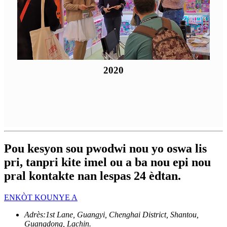
2020
Pou kesyon sou pwodwi nou yo oswa lis
pri, tanpri kite imel ou a ba nou epi nou
pral kontakte nan lespas 24 èdtan.
ENKÒT KOUNYE A
Adrès:
1st Lane, Guangyi, Chenghai District, Shantou,
Guangdong, Lachin.