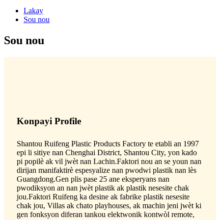
Lakay
Sou nou
Sou nou
Konpayi Profile
Shantou Ruifeng Plastic Products Factory te etabli an 1997
epi li sitiye nan Chenghai District, Shantou City, yon kado
pi popilè ak vil jwèt nan Lachin.Faktori nou an se youn nan
dirijan manifaktirè espesyalize nan pwodwi plastik nan lès
Guangdong.Gen plis pase 25 ane eksperyans nan
pwodiksyon an nan jwèt plastik ak plastik nesesite chak
jou.Faktori Ruifeng ka desine ak fabrike plastik nesesite
chak jou, Villas ak chato playhouses, ak machin jeni jwèt ki
gen fonksyon diferan tankou elektwonik kontwòl remote,