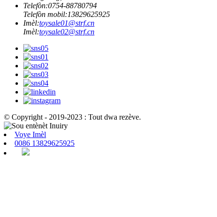
Telefòn:
0754-88780794
Telefòn mobil:
13829625925
Imèl:
toysale01@strf.cn
Imèl:
toysale02@strf.cn
© Copyright - 2019-2023 : Tout dwa rezève.
Voye Imèl
0086 13829625925