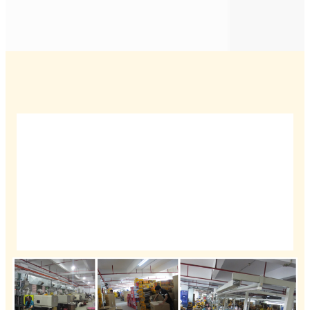
Byenvini
Sensèman akeyi kliyan domestik ak etranje pou vizite oswa
rele pou diskite sou biznis, devlope mache ak rasanble
ansanm.