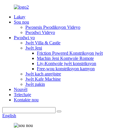
Lakay
Sou nou
Pwosesis Pwodiksyon Videyo
Pwodwi Videyo
Pwodwi yo
Jwèt Villa & Castle
Jwèt Jeni
Friction Powered Konstriksyon jwèt
Machin Jeni Kontwole Romote
Liy-Kontwole jwèt konstriksyon
Free-wou konstriksyon kamyon
Jwèt kach anrejistre
Jwèt Kafe Machine
Jwèt pakin
Nouvèl
Telechaje
Kontakte nou
English